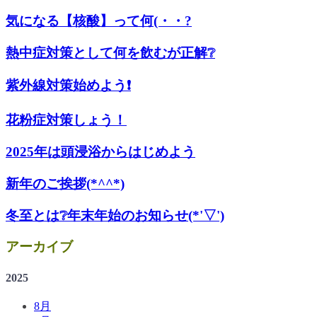
気になる【核酸】って何(・・?
熱中症対策として何を飲むが正解❔
紫外線対策始めよう❗
花粉症対策しょう！
2025年は頭浸浴からはじめよう
新年のご挨拶(*^^*)
冬至とは❔年末年始のお知らせ(*'▽')
アーカイブ
2025
8月